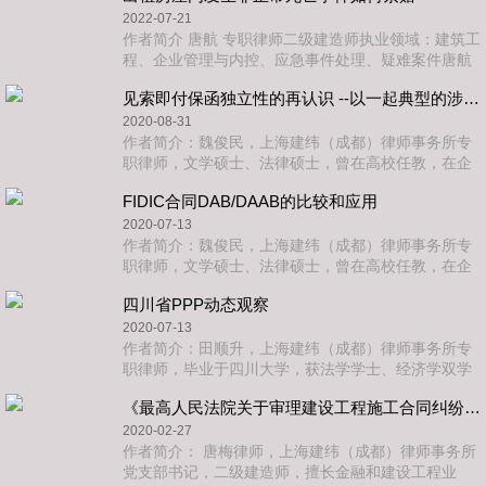
同纠纷案件、全
2022-07-21
作者简介 唐航 专职律师二级建造师执业领域：建筑工
程、企业管理与内控、应急事件处理、疑难案件唐航
律师毕业于中国政法大学，曾任顺丰集团知识产权负
见索即付保函独立性的再认识 --以一起典型的涉外保函欺诈纠纷为例
责人、顺丰集团科技板块法务负责人，2017年所在团
队上榜A
2020-08-31
作者简介：魏俊民，上海建纬（成都）律师事务所专
职律师，文学硕士、法律硕士，曾在高校任教，在企
业担任风控主管。魏俊民律师为中资企业境外投资、
FIDIC合同DAB/DAAB的比较和应用
境外承揽工程提供全过程法律服务，曾协助客户在泰
国、马来西亚、老
2020-07-13
作者简介：魏俊民，上海建纬（成都）律师事务所专
职律师，文学硕士、法律硕士，曾在高校任教，在企
业担任风控主管。魏俊民律师为中资企业境外投资、
四川省PPP动态观察
境外承揽工程提供全过程法律服务，曾协助客户在泰
国、马来西亚、老
2020-07-13
作者简介：田顺升，上海建纬（成都）律师事务所专
职律师，毕业于四川大学，获法学学士、经济学双学
士、法律（法学）硕士学位，曾为多家建筑企业、房
《最高人民法院关于审理建设工程施工合同纠纷案件适用法律问题的解释（二）》对实际施工人权益保护方式的检视与修正 ———以最高人民法院2015-2018年80份民事裁判文书为研究样本
地产企业提供过诉讼与非诉讼法律服务，参与“《四川
省建筑管理条例
2020-02-27
作者简介： 唐梅律师，上海建纬（成都）律师事务所
党支部书记，二级建造师，擅长金融和建设工程业