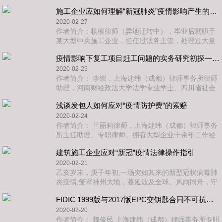
务。主要服务对象为资产管理公司、银行、施工企
施工企业应如何理解“新冠肺炎”疫情影响产生的不可抗力时间问题
业、高校，在诉讼和非诉讼法律事务服务领域具有丰
富的实
2020-02-27
作者简介：杨柳律师（异地迁转中），毕业后就职于
某大型中央施工企业，担任过法务主管，处理过大量
法律关系复杂、标的大的疑难案件，拥有较为丰富的
疫情影响下复工项目赶工问题的实务研究初探——以发包人的利益维护为视角
法律实务经验。2019年开始律师执业，以高度的责任
心和较强的专
2020-02-25
作者简介： 李崇，上海建纬（成都）律师事务所律师
助理，河南财经政法大学法学专业学士、四川省社会
科学院法律硕士。参与处理的案件涉及建设工程、房
浅谈发包人如何应对“疫情防护费”的索赔
地产、股权纠纷、民间借贷等多个领域，目前专注于
为房地产开发企
2020-02-24
作者简介： 兰丽莉律师，上海建纬（成都）律师事务
所主任助理、专职律师。拥有大型企业十余年工作经
验。主要负责非诉案件办理、案件代理与协办工作。
建筑施工企业应对“新冠”疫情法律操作指引
执业以来主要从事建设工程法律服务工作。在诉讼案
件
2020-02-21
乙亥岁末，庚子年初,一场突如其来的新型冠状病毒肺
炎疫情,笼罩神州大地，蔓延波及全球。风雨同舟，守
望相助；齐心抗疫，共克时艰。上海建纬（成都）律
FIDIC 1999版与2017版EPC交钥匙合同不可抗力（异常事件）条款的比较分析
师事务所以墨传情、以法相援，针对疫情中建筑施工
企业可能遇到
2020-02-20
作者简介： 魏俊民 上海建纬（成都）律师事务所专职