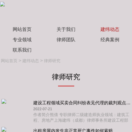
网站首页
关于我们
建纬动态
专业领域
律师团队
经典案例
联系我们
>
>
网站首页
建纬动态
律师研究
律师研究
建设工程领域买卖合同纠纷表见代理的裁判观点及风险防范
2022-07-21
作者简介熊倩 专职律师二级建造师执业领域：建筑工
程、房地产上海建纬（成都）律师事务所建设工程部
专职律师。擅长处理各类型合同签订审核、修订、起
出租房屋内发生非正常死亡事件如何索赔
草等法律事务，同时参与承办了众多建设工程施工合