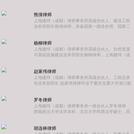
会常委、社会事业委员会副主任，上海建纬（成都）
律师事务所副主任，领衔本所党政和公共事务法律中
熊倩律师
心工作。黎昕律师曾在成都市政府部门任职十年，
2004年3月从成都市计划和发展委员会（现成都市发
上海建纬（成都）律师事务所高级合伙人、建设工程
展和改革委员会）辞职从事专职律师工作。先后担任
业务部部长熊倩律师，具备国家一级造价师、国家二
武侯区政府、成都市发展和改革委员会、中共成都市
级建造师注册资格，法学学士，自执业以来一直秉
委宣传部、中共四川天府新区工作
持“信誉为本”、“客户至上”的执业精神，全力以赴运用
杨柳律师
法律、智慧、勇气、谋略和技巧，为委托人竭诚服
务，维护委托人的合法权益，擅长处理各类型合同纠
上海建纬（成都）律师事务所高级合伙人、自然资源
纷、建设工程业务、房地产业务、金融借款等，为建
与基础设施建设业务部部长杨柳律师，上海建纬（成
筑企业施工项目提供全过程服务有一定的经验积累。
都）律师事务所高级合伙人、自然资源与基础设施建
设业务部部长。他曾供职于某大型中央施工企业，负
赵家伟律师
责案件诉讼管理工作。执业以来，杨柳律师专注于建
设工程领域上下游主体的法律争议解决，曾为四川省
上海建纬（成都）律师事务所高级合伙人、工程总承
住房和城乡建设厅、四川省自然资源勘察设计集团公
包业务部部长 赵家伟律师毕业于重庆交通大学港口航
司、中建西南院工程总承包有限公司等政府部门、国
道与海岸工程专业，2015年通过国家司法考试成为专
有企业及民营企业提供常年法律顾问
职律师，2018年通过一级造价工程师考试。目前为上
罗冬律师
海建纬（成都）律师事务所工程总承包部合伙人律
师。赵家伟律师具有复合型学科背景，擅长处理各类
上海建纬（成都）律师事务所一级合伙人罗冬律师，
型的建设工程法律业务，先后为四川省住房与城乡建
西南政法大学法学本科，北京大学民商法学硕士，四
设厅、中铁二十局集团有限公司、中交天津航道局有
川省律师协会第五届理事、四川天府新区人民法院
限公司、中国水利水电第四
（四川自由贸易试验区人民法院）调解员、成都市律
胡连林律师
师协会民营法律专委会委员。主要服务领域有土地一