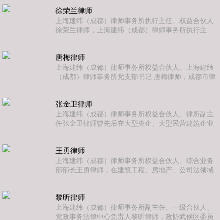
计院共计十六余年，负责集团法律风控及诉讼事务处
徐荣兰律师
理。对工程总承包、招标代理、项管造价过控、监理
等工作涉法问题的处理有丰富经验，擅长项日全过程
上海建纬（成都）律师事务所执行主任、权益合伙人
法律服务。樊地建律师自2003年执业以来积累了丰富
徐荣兰律师，上海建纬（成都）律师事务所执行主
的工程案件诉诊经验，办理了大量重大、疑难工程诉
任、管委会副主任，高级合伙人。成都建纬商事调解
讼案件，能够结合具体情况对案
中心副理事长。四川省住房和城乡建设厅专家、四川
唐梅律师
省律师协会评定的建筑房地产领域专业律师，公司法
专业委员会委员、成都仲裁委员会、赣江新区国际仲
上海建纬（成都）律师事务所权益合伙人、上海建纬
裁院、遂宁仲裁委员会等多地仲裁机构仲裁员、四川
（成都）律师事务所党支部书记 唐梅律师，成都市律
省造价工程师协会工程造价纠纷调解员。武侯区优秀
师协会建工专业委员会副主任、成都市武侯区劳动仲
律师、成都市优秀律师、四川省律师行
裁委员会仲裁员、成都市武侯区律工委委员、复旦
张金卫律师
MBA在读。执业十余载，始终以“超前、务实、至诚、
优质”为信条，深耕三大领域：1.公司业务——为数十
上海建纬（成都）律师事务所权益合伙人、律所副主
家国企、民企提供全生命周期顾问，以法律视角重塑
任张金卫律师曾先后在大型央企、大型民营建筑企业
商业模式；2.建设工程——贯通项目立项到竣工结算
任法务主管、法务经理等职务。在建筑工程领域的诉
全链条风控，精准拆解每
讼和非诉讼法律事务服务领域具有丰富的实务经验，
王勇律师
擅长处理在建设工程专业领域中的疑难复杂的法律问
题，为多个中国领先的建筑企业提供专项法律服务，
上海建纬（成都）律师事务所权益合伙人、综合业务
常年为大型民营建筑集团公司担任法律顾问。
部部长王勇律师，在建筑工程、房地产、公司法领域
的诉讼和非诉讼法律事务服务领域具有较为丰富的实
务经验，尤其擅长处理房地产、公司专业领域中的疑
黎昕律师
难复杂的法律问题。
上海建纬（成都）律师事务所副主任、一级合伙人、
党政事务法律中心负责人黎昕律师，政协武侯区委员