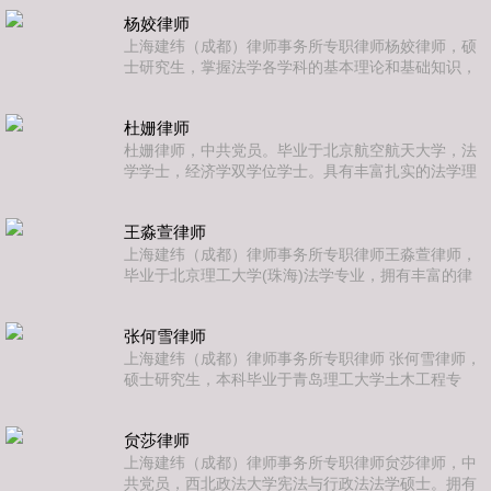
职能部门和大型律所工作经验。吴律师的业务领域主
杨姣律师
要包括房地产和建设工程、公司法、抵押担保、企业
风控及合规管理、常年法律顾问等方面。
上海建纬（成都）律师事务所专职律师杨姣律师，硕
士研究生，掌握法学各学科的基本理论和基础知识，
具有扎实的法学理论功底。自毕业后即在律师事务所
从事法律工作，保持法学理论与法律实践的衔接性。
杜姗律师
为多个大型国企、建筑企业常年法律顾问服务团队成
员，积累了大量的法律实务经验，尤其是国企合规类
杜姗律师，中共党员。毕业于北京航空航天大学，法
型业务、工程建设类案件以及各类民商事争议类型案
学学士，经济学双学位学士。具有丰富扎实的法学理
件。主要执业领域为建设工程、公司法、劳动人事争
论基础和跨专业知识背景，拥有大型律所及企业法务
议等。
工作经验，擅长公司法、合同法等民商事领域的风险
王淼萱律师
防范、合同管理等诉讼、非诉讼法律事务，工作谨慎
务实、注重理论与实践相结合，致力于通过诉讼案件
上海建纬（成都）律师事务所专职律师王淼萱律师，
与非讼案件的业务技能融合提升从业专业度。
毕业于北京理工大学(珠海)法学专业，拥有丰富的律
所工作经验，熟悉各项诉讼业务，先后为多家党政机
关、国有企业、社会组织提供常年法律顾问服务，擅
张何雪律师
长政府采购合规、企业法务、合同纠纷、劳动人事等
相关民商事等领域，具有综合运用法学理论知识，并
上海建纬（成都）律师事务所专职律师 张何雪律师，
贴合客户切实需求处理问题的能力。
硕士研究生，本科毕业于青岛理工大学土木工程专
业，研究生毕业于西南民族大学法律硕士专业，具有
工学和法学复合专业背景。曾负责协助团队为各类民
贠莎律师
营及国企单位提供常年法律顾问服务，擅长从事建设
工程、公司法、劳动人事以及债权债务等合同纠纷。
上海建纬（成都）律师事务所专职律师贠莎律师，中
目前专注于房地产与建设工程、民商事争议解决领
共党员，西北政法大学宪法与行政法法学硕士。拥有