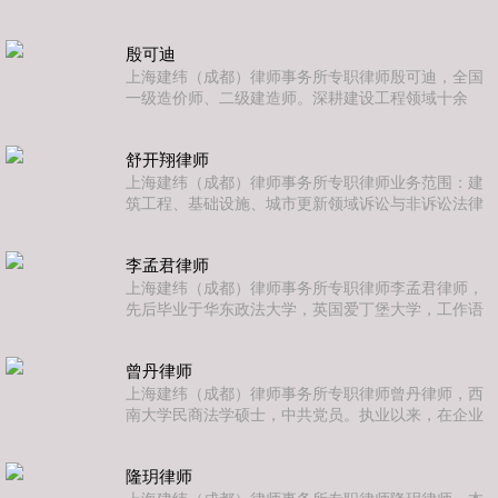
域，致力为客户提供高效、优质、专业的法律服务。
大型国企十年从业经历，现为上海建纬（成都）律师
事务所专职律师，执业方向为行政法及民商事案件，
殷可迪
擅长企业综合业务、困境企业拯救与庭外债务重组、
破产重整与清算，以及建设工程、房地产、自然资源
上海建纬（成都）律师事务所专职律师殷可迪，全国
与基础设施等领域的非诉与争议解决，具备扎实的法
一级造价师、二级建造师。深耕建设工程领域十余
学理论基础与丰富的实务经验。
年，先后任职于房地产开发企业、建设施工企业、造
价咨询事务所，兼具甲方管控、乙方实操、第三方审
舒开翔律师
计的全链条从业视角，深谙建设工程全流程业务规
范、合同履约规则及行业实操惯例。曾长期牵头承办
上海建纬（成都）律师事务所专职律师业务范围：建
财政评审、审计局委托的重大工程审计项目，主导近
筑工程、基础设施、城市更新领域诉讼与非诉讼法律
百亿规模工程造价审核、竣工结算审计及价款争议处
服务，行政法律服务（行政处罚/许可/强制、行政复议
置，积累了大量重大疑难工程纠纷实战经
与诉讼）。执业经验：具有一级建造师、一级造价工
李孟君律师
程师、监理工程师执业资格。成为专职律师前，曾先
后任职于设计院、住房城乡建设主管部门，担任工程
上海建纬（成都）律师事务所专职律师李孟君律师，
师、公职律师（2022年首次执业）与法律顾问。曾深
先后毕业于华东政法大学，英国爱丁堡大学，工作语
度参与房地产、建筑业、勘察设计、咨询、造价、监
言为中英文双语。从业以来，专注房地产开发及建设
理、市政公用等行业的法律
工程、民商事争议等领域法律服务，为众多国企事业
曾丹律师
单位提供日常法律服务及为重大经营决策提供法律意
见及建议，在该领域内累积了丰富的房地产开发及建
上海建纬（成都）律师事务所专职律师曾丹律师，西
设工程领域等诉讼与非诉讼法律实务经验。
南大学民商法学硕士，中共党员。执业以来，在企业
并购融资、建筑工程、破产清算、企业合规等领域的
非诉业务中积累了丰富经验，同时精于处理公司、金
隆玥律师
融、民事及执行类争议解决案件。曾丹律师长期为多