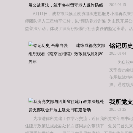
2026-06-15
6月11日，成都市武侯区政协组织志愿服务小组再次
师团队深入三星镇平江村，以“预防养老诈骗”为主题开展
益普法活动，体现了律所积极履行社会责任的坚定承诺。活
铭记历史
2025-08-04
为庆祝
支部委员会
传承抗战精
择。通过镜
我所党支
2025-03-25
为增进律所党建工作学习交流，近日我所党支部副书记
住建厅政策法规处副处长白炼同志的带领下，党员们首先来