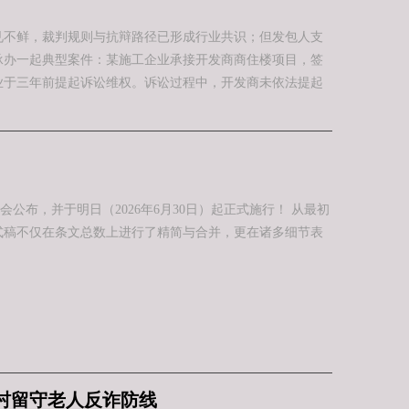
见不鲜，裁判规则与抗辩路径已形成行业共识；但发包人支
承办一起典型案件：某施工企业承接开发商商住楼项目，签
业于三年前提起诉讼维权。诉讼过程中，开发商未依法提起
布，并于明日（2026年6月30日）起正式施行！ 从最初
式稿不仅在条文总数上进行了精简与合并，更在诸多细节表
村留守老人反诈防线