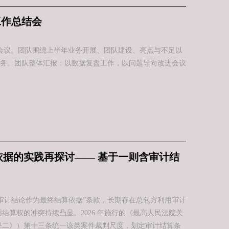
工作总结会
部署会议。团队围绕上半年业务开展、团队建设、亮点与不足以
务。团队整体汇报：以数据复盘工作，以问题导向改进会议
依据的实践再探讨—— 基于一则含审计结
审计结论作为最终结算依据”条款，长期存在总包方利用审计
算权的冲突持续凸显。2026 年施行的《最高人民法院关
释二》）第十三条统一该类案件裁判尺度，划定审计结算条