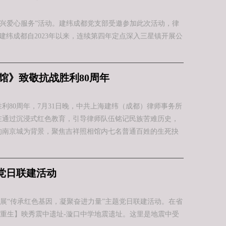
振兴爱心服务”活动。建纬成都党支部受邀参加此次活动，律
纬成都自2023年以来，连续第四年定点深入三星镇开展公
馆》致敬抗战胜利80周年
利80周年，7月31日晚，中共上海建纬（成都）律师事务所
在通过沉浸式红色教育，引导律师队伍铭记民族苦难历史，
陷的南京城为背景，聚焦吉祥照相馆内七名普通百姓的生死抉
党日联建活动
展“传承红色基因，凝聚奋进力量”主题党日联建活动。在省
重生】映秀震中遗址-漩口中学地震遗址。这里是地震中受