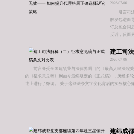
2026-07-06
引言司
解发包进而
订总包合同
反诉，反而
建工司法
2026-07-06
前言备受全国建筑业与法律界瞩目的《最高人民法院关于
的《征求意见稿》到如今最终敲定的《正式稿》，历经多轮
述上进行了微调。 关于这些法条文字变化背后的实务核心
建纬成都