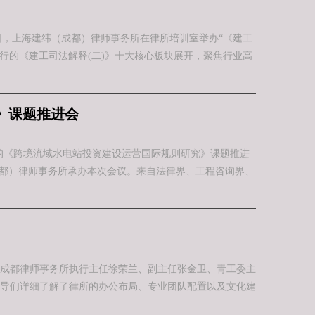
日，上海建纬（成都）律师事务所在律所培训室举办“《建工
施行的《建工司法解释(二)》十大核心板块展开，聚焦行业高
》课题推进会
办的《跨境流域水电站投资建设运营国际规则研究》课题推进
成都）律师事务所承办本次会议。来自法律界、工程咨询界、
纬成都律师事务所执行主任徐荣兰、副主任张金卫、青工委主
导们详细了解了律所的办公布局、专业团队配置以及文化建