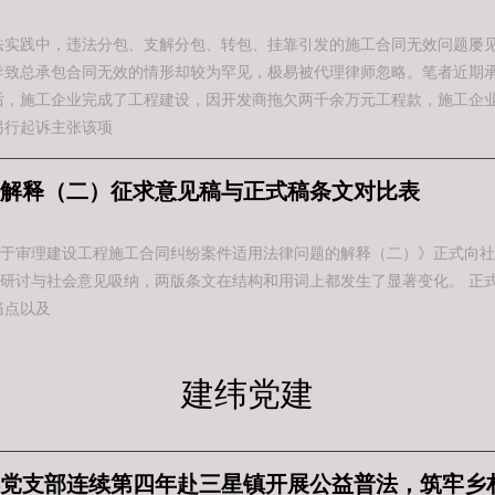
法实践中，违法分包、支解分包、转包、挂靠引发的施工合同无效问题屡
导致总承包合同无效的情形却较为罕见，极易被代理律师忽略。笔者近期
后，施工企业完成了工程建设，因开发商拖欠两千余万元工程款，施工企
另行起诉主张该项
解释（二）征求意见稿与正式稿条文对比表
审理建设工程施工合同纠纷案件适用法律问题的解释（二）》正式向社会公
研讨与社会意见吸纳，两版条文在结构和用词上都发生了显著变化。 正
痛点以及
建纬党建
党支部连续第四年赴三星镇开展公益普法，筑牢乡