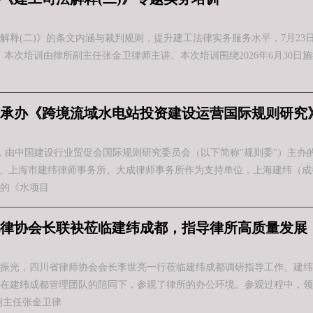
解释(二)》的条文内涵与裁判规则，提升建工法律实务服务水平，7月23
本次培训由律所副主任张金卫律师主讲。本次培训围绕2026年6月30日
承办《跨境流域水电站投资建设运营国际规则研究
际，由中国建设行业贸促会国际规则研究委员会（以下简称"规则委"）主
）、上海市建纬律师事务所、大成律师事务所作为支持单位，上海建纬（
的《水项目
律协会长联袂莅临建纬成都，指导律所高质量发展
吴振光，四川省律师协会会长李世亮一行莅临建纬成都调研指导工作。建
在建纬成都管理团队的陪同下，参观了律所的办公环境。参观过程中，领
副主任张金卫律