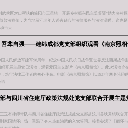
来到武侯区对口帮扶的简阳市三星镇，开展乡村振兴民主监督暨“助力乡村
公益普法宣传，为当地留守老年人送去贴心的法律服务与法治温暖。这也是建
动当天
 吾辈自强——建纬成都党支部组织观看《南京照相
中国人民解放军建军98周年、纪念中国人民抗日战争暨世界反法西斯战争胜
组织开展主题党日活动，观看爱国主义影片《南京照相馆》。此次活动旨
神，筑牢法律工作者的初心使命。电影《南京照相馆》以1937年寒冬沦
头语
部与四川省住建厅政策法规处党支部联合开展主题
王玉有律师带队与四川省住建厅政策法规处党支部赴汶川县映秀镇联合开
到家国情怀广场，重温了令人热血沸腾的入党誓词。接着参观了【缅怀与