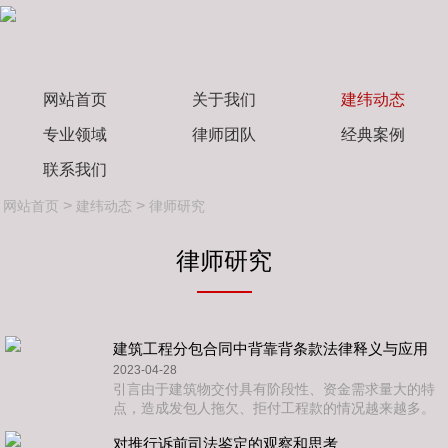
网站首页
关于我们
建纬动态
专业领域
律师团队
经典案例
联系我们
>
>
网站首页
建纬动态
律师研究
律师研究
建筑工程分包合同中背靠背条款法律释义与应用
2023-04-28
引言由于建筑物交付具有阶段性、资金需求量大的特
点，造成发包人拖欠、拒付工程款的情况越来越多。
为了有效规避价款延付的资金风险，缓解自身的资金
对推行诉前司法鉴定的观察和思考
压力，越来越多的总承包商在分包合同的价款支付条