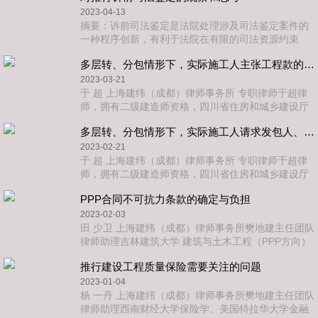
款中引入背靠背条
2023-04-13
摘要：诉前司法鉴定是法院处理涉及司法鉴定案件的
一种程序创新，有利于法院在有限的司法资源约束
下，缩短案件办理时间，保障办案质量。但因立法及
多层转、分包情形下，实际施工人主张工程款的路径探索
体制原因，诉前鉴定程序在合规性、鉴定意见的使用
方面存在诸多问题。
2023-03-21
于 超 上海建纬（成都）律师事务所 专职律师于超律
师，拥有二级建造师资格，四川省住房和城乡建设厅
法律顾问工作组成员。执业期间担任大型国企及多家
多层转、分包情形下，实际施工人请求发包人、非直接合同关系的转、分包人承担工程款支付责任的裁判规则初探
私企的常年法律顾问，已办理大量民商事案件。擅长
各类合同纠纷
2023-02-21
于 超 上海建纬（成都）律师事务所 专职律师于超律
师，拥有二级建造师资格，四川省住房和城乡建设厅
法律顾问工作组成员。执业期间担任大型国企及多家
PPP合同不可抗力条款的确定与负担
私企的常年法律顾问，已办理大量民商事案件。擅长
各类合同纠纷
2023-02-03
田 少卫 上海建纬（成都）律师事务所樊地建主任团队
律师助理吉林建筑大学 建筑与土木工程（PPP方向）
硕士专业领域：房地产与建设工程、PPP模式运作曾
推行建设工程质量保险需要关注的问题
就职于中建、中交等大型央企，在《建筑经济》、
《人民
2023-01-04
杨 一丹 上海建纬（成都）律师事务所樊地建主任团队
律师助理西南财经大学保险学、美国特拉华大学金融