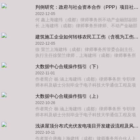
学学士，曾就职于大型国有企业参与PPP项目投融资
判例研究：政府与社会资本合作（PPP）项目社会资本方中标后转执行阶段能否退出联合体
工作等，致力于建筑工程、房地产领域的风险管理和
法律咨询
2022-12-05
何 鑫上海建纬（成都）律师事务所不动产金融部副部
长 上海建纬（成都）律师事务所律师、不动产金融部
副部长，毕业于西南政法大学，具有基金从业资格，
建筑施工企业如何转移农民工工伤（含视为工伤）的用工风险？
四川省财政厅PPP法律专家，成渝双城经济圈法治研
究会副秘书
2022-12-05
徐 荣兰上海建纬（成都）律师事务所管委会副主任、
执行主任徐荣兰律师，上海建纬（成都）律师事务所
执行主任、管委会副主任，高级合伙人。具有二级建
大数据中心合规操作指引（下）
造师和一级消防工程师资格，是钦州仲裁委员会和遂
宁仲裁委员会仲
2022-11-01
作者简介 杨 涵上海建纬（成都）律师事务所 专职律
师本科及硕士分别毕业于电子科技大学通信工程及项
目管理工程硕士专业，取得工学学士及工程硕士学
大数据中心合规操作指引（上）
位，目前正于西南政法大学攻读法学硕士学位，具备
工学、工
2022-10-26
作者简介 杨 涵上海建纬（成都）律师事务所 专职律
师本科及硕士分别毕业于电子科技大学通信工程及项
目管理工程硕士专业，取得工学学士及工程硕士学
浅谈屋顶分布式光伏发电项目开发建设流程及风险应对
位，目前正于西南政法大学攻读法学硕士学位，具备
工学、工程
2022-10-11
作者简介唐梅上海建纬（成都）律师事务所合伙人上