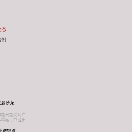
动态
案例
主题沙龙
问题日益受到广
心平衡，已成为
举办“中国传统
获赠锦旗
师担任分享嘉