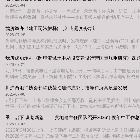
宾，以传统儒释道思想为根基，融汇量子力学的前沿视角，为现场同
2026-08-04
古今、贯通文理的心灵探索之
一面锦旗，凝聚着一份真情；一声感谢，承载着十分信赖。近日，上
律师事务所收到一份特殊的礼物——来自受援人赠送的“情系当事人，
旗。这面锦旗背后，是我所张何雪律师代理的一起工伤劳动争议法律
我所举办《建工司法解释(二)》专题实务培训
我所践行“人民律师为人民”宗旨的生动缩影。案件回溯：维权遇阻，法援
年5月11日，我所张何雪律师接到成都市武侯区法律援助中心紧急指
2026-07-28
伤劳动争议法律援助案
为帮助我所律师及律师助理及时、准确理解《建工司法解释(二)》的
规则，提升建工法律实务服务水平，7月23日，上海建纬（成都）律
培训室举办“《建工司法解释（二）》逐条精解与实务操作指南”专题
我所成功承办《跨境流域水电站投资建设运营国际规则研究》课
培训由律所副主任张金卫律师主讲。本次培训围绕2026年6月30日施
解释(二)》十大核心板块展开，聚焦行业高频纠纷，结合新规裁判标
2026-07-21
条拆解实务要点。
7月19日，雅鲁藏布江下游水电站项目开工一周年之际，由中国建设
规则研究委员会（以下简称"规则委"）主办的《跨境流域水电站投资
则研究》课题推进会在成都成功召开。“一带一路”建投研究院（下称
川沪两地律协会长联袂莅临建纬成都，指导律所高质量发展
市建纬律师事务所、大成律师事务所作为支持单位，上海建纬（成都
办本次会议。来自法律界、工程咨询界、企业界及学术界的专家学者
2026-07-06
研究院正在研制的《水项目
7月3日下午，上海市律师协会会长邵万权、副秘书长吴振光，四川省
世亮一行莅临建纬成都调研指导工作。建纬成都律师事务所执行主任
张金卫、青工委主任杨柳等律所核心成员热情接待并陪同参观交流。
承上启下 谋划新篇—— 樊地建主任团队召开2026年度年中工作
成都管理团队的陪同下，参观了律所的办公环境。参观过程中，领导
所的办公布局、专业团队配置以及文化建设情况。 参观结束后，双方
2026-07-03
会。建纬成都副主任张金卫律
2026年6月30日上午，上海建纬（成都）律师事务所樊地建主任团队
行2026年度年中工作总结暨下半年工作部署会议。团队围绕上半年业