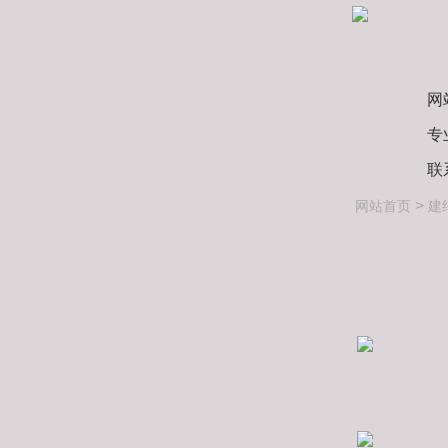
网
专
联
>
网站首页
建