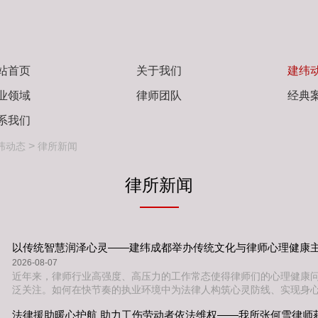
站首页
关于我们
建纬
业领域
律师团队
经典
系我们
>
纬动态
律所新闻
律所新闻
以传统智慧润泽心灵——建纬成都举办传统文化与律师心理健康
2026-08-07
近年来，律师行业高强度、高压力的工作常态使得律师们的心理健康
泛关注。如何在快节奏的执业环境中为法律人构筑心灵防线、实现身
行业共同思考的重要话题。 8月6日下午，建纬成都在律所培训室成功
法律援助暖心护航 助力工伤劳动者依法维权——我所张何雪律师
文化与律师心理健康”主题沙龙活动。本次活动由律所合伙人蒋天庆律