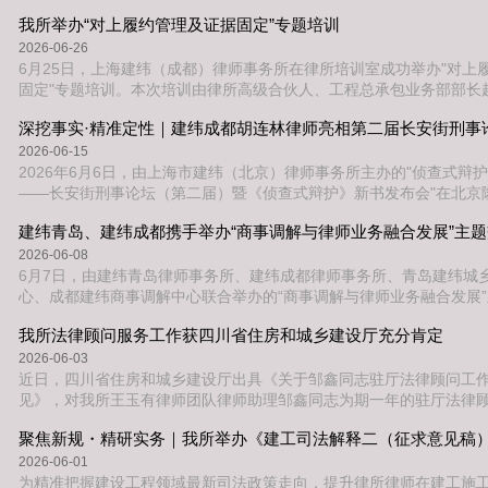
设、亮点与不足以及下半年工作方向等议题，通过汇报总结、个人分
我所举办“对上履约管理及证据固定”专题培训
点评和集体讨论等形式，全面梳理上半年工作，明确下半年重点任务
报：以数据复盘工作，以问题导向改进会议第一项，由林睿律师就团队2
2026-06-26
整体工作情况作系统
6月25日，上海建纬（成都）律师事务所在律所培训室成功举办"对上
固定"专题培训。本次培训由律所高级合伙人、工程总承包业务部部长
任主讲人，律所二十余名律师及助理参加培训。本次内训聚焦建设工
中的签证与索赔两大实务核心,赵家伟律师结合其团队主办的多起典型
签证效力、索赔程序合规、索赔失权风险、结算后索赔争议及全过程
2026-06-15
心议题进行系统分享。在工
2026年6月6日，由上海市建纬（北京）律师事务所主办的"侦查式辩
——长安街刑事论坛（第二届）暨《侦查式辩护》新书发布会"在北京
次论坛汇聚了中国刑事法学界与实务界的顶尖专家学者，共同探讨传
建纬青岛、建纬成都携手举办“商事调解与律师业务融合发展”主
局之道，深入交流侦查式辩护的理论与实践应用。上海市建纬（成都
级合伙人胡连林律师受邀出席本次论坛，并在"实践者分享"环节发表
2026-06-08
了侦查阶段请托类案件运用
6月7日，由建纬青岛律师事务所、建纬成都律师事务所、青岛建纬城
心、成都建纬商事调解中心联合举办的“商事调解与律师业务融合发展
在建纬成都会议室圆满举行。本次活动汇聚了建纬成都律师、成都建
我所法律顾问服务工作获四川省住房和城乡建设厅充分肯定
调解员以及外所律师、调解员代表等业内人士，共同探讨商事调解与
展的新路径、新模式。活动伊始，建纬成都律师事务所主任、成都建
2026-06-03
理事长樊地建致开场辞。他指出
近日，四川省住房和城乡建设厅出具《关于邹鑫同志驻厅法律顾问工
见》，对我所王玉有律师团队律师助理邹鑫同志为期一年的驻厅法律
予充分肯定。为精准助力住房城乡建设领域依法行政、服务法治政府建设
月，我所选派王玉有律师团队律师助理邹鑫同志常驻四川省住房和城
为期一年的驻厅法律顾问服务工作。工作期间，在律所和团队的全力
2026-06-01
参与了多项四川省住房城乡建
为精准把握建设工程领域最新司法政策走向，提升律所律师在建工施