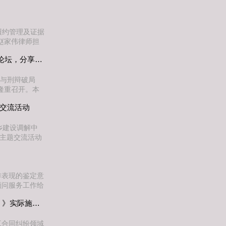
享、樊地建主任
。团队整体汇
026年上半年
履约管理及证据
赵家伟律师担
程施工合同履行
深挖事实·精准定性｜建纬成都胡连林律师亮相第二届长安街刑事论坛，分享侦查阶段请托类案件实战辩护心法
案例，围绕工程
证据管理五大核
护与刑辩破局
隆重召开。本
统刑辩模式的破
题交流活动
）律师事务所一
主题演讲，分享
乡建设调解中
”主题交流活动
纬商事调解中心
律师业务协同发
纬商事调解中心
作表现的鉴定意
顾问服务工作给
，2025年5
聚焦新规・精研实务｜我所举办《建工司法解释二（征求意见稿）》实际施工人裁判规则专题内训
乡建设厅，开展
支持下邹鑫同志
工合同纠纷领域