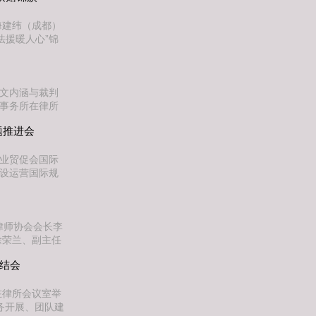
仁带来一场跨越
海建纬（成都）
法援暖人心”锦
援助案件，也是
及时雨2026
派，承办一起工
条文内涵与裁判
师事务所在律所
系列培训，本次
题推进会
行的《建工司法
准与典型案例逐
行业贸促会国际
建设运营国际规
研究院）、上海
）律师事务所承
齐聚一堂，结合
律师协会会长李
徐荣兰、副主任
来访领导在建纬
总结会
们详细了解了律
举行了座谈交流
在律所会议室举
务开展、团队建