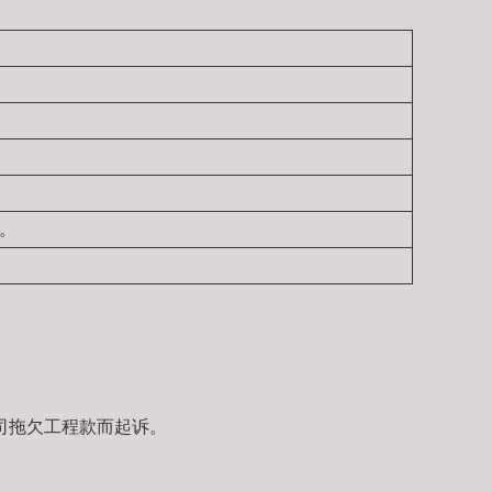
。
司拖欠工程款而起诉。