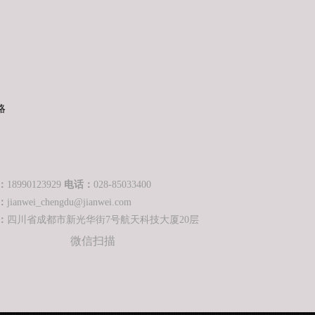
略
：
18990123929
电话：
028-85033400
：
jianwei_chengdu@jianwei.com
：
四川省成都市新光华街7号航天科技大厦20层
微信扫描