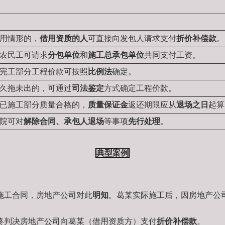
用情形的，
借用资质的人
可直接向发包人请求支付
折价补偿款
。
农民工可请求
分包单位
和
施工总承包单位
共同支付工资。
完工部分工程价款可按照
比例法
确定。
久拖未出的，可通过
司法鉴定
方式确定工程价款。
已施工部分质量合格的，
质量保证金
返还期限应从
退场之日
起算
院可对
解除合同
、承包人退场
等事项
先行处理
。
典型案例
施工合同，房地产公司对此
明知
。葛某实际施工后，因房地产公
终判决房地产公司向葛某（借用资质方）支付
折价补偿款
。