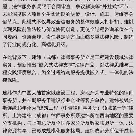
题，法律服务多局限于合同审查、争议解决等“外挂式”环节，
未能深度嵌入项目全生命周期的决策、设计、施工、运维等关
键节点。此模式不仅导致全咨服务的整体效能大打折扣，难以
实现风险前置防控与价值协同创造，更使全过程咨询单位在合
同履约、资质合规、责任界定等方面面临多重法律风险，制约
了行业向规范化、高端化升级。
在此背景下，建纬（成都）律师事务所立足工程建设领域法律
实务，创新推出“嵌入式法律支撑”法律产品，以法律思维与工
程实践深度融合，为全过程咨询服务提供嵌入式、一体化的法
律保障。
建纬作为中国大陆首家以建设工程、房地产为专业特色的律师
事务所，并长期服务于建设行业企业等客户单位。建纬被钱伯
斯连续13年评为“建筑工程（中资律师事务所）领域第一等”律
所。上海建纬（成都）律师事务所系建纬所在西南地区的重要
分支机构，与上海总所及全国多家分所及数家联盟所一体，法
律资源共享，已形成规模化服务格局。建纬成都分所位于成都